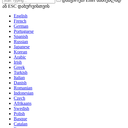
დააჭირეთ Enter საძიებლად
ან ESC დახურვისთვის
English
French
German
Portuguese
Spanish
Russian
Japanese
Korean
Arabic
Irish
Greek
Turkish
Italian
Danish
Romanian
Indonesian
Czech
Afrikaans
Swedish
Polish
Basque
Catalan