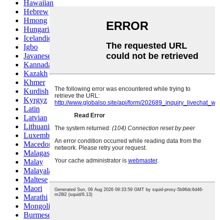
Hawaiian
Hebrew
Hmong
Hungarian
Icelandic
Igbo
Javanese
Kannada
Kazakh
Khmer
Kurdish
Kyrgyz
Latin
Latvian
Lithuanian
Luxembou..
Macedonian
Malagasy
Malay
Malayalam
Maltese
Maori
Marathi
Mongolian
Burmese