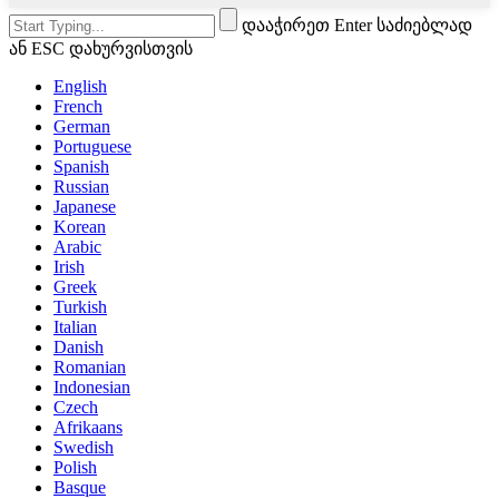
დააჭირეთ Enter საძიებლად
ან ESC დახურვისთვის
English
French
German
Portuguese
Spanish
Russian
Japanese
Korean
Arabic
Irish
Greek
Turkish
Italian
Danish
Romanian
Indonesian
Czech
Afrikaans
Swedish
Polish
Basque