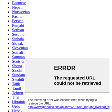
Burmese
Nepali
Norwegian
Pashto
Persian
Punjabi
Serbian
Sesotho
Sinhala
Slovak
Slovenian
Somali
Samoan
Scots Gaelic
Shona
Sindhi
Sundanese
Swahili
Tajik
Tamil
Telugu
Thai
Ukrainian
Urdu
Uzbek