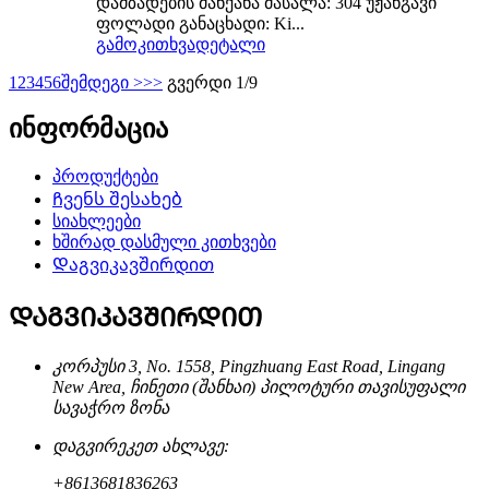
დამზადების მანქანა მასალა: 304 უჟანგავი
ფოლადი განაცხადი: Ki...
გამოკითხვა
დეტალი
1
2
3
4
5
6
შემდეგი >
>>
გვერდი 1/9
ინფორმაცია
პროდუქტები
Ჩვენს შესახებ
სიახლეები
ხშირად დასმული კითხვები
Დაგვიკავშირდით
ᲓᲐᲒᲕᲘᲙᲐᲕᲨᲘᲠᲓᲘᲗ
კორპუსი 3, No. 1558, Pingzhuang East Road, Lingang
New Area, ჩინეთი (შანხაი) პილოტური თავისუფალი
სავაჭრო ზონა
დაგვირეკეთ ახლავე:
+8613681836263