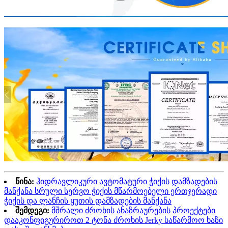
წინა:
ჰიდრავლიკური ავტომატური ჭიქის დამზადების
მანქანა სრული სერვო ჭიქის მწარმოებელი ერთჯერადი
ჭიქის და ლანჩის ყუთის დამზადების მანქანა
შემდეგი:
მშრალი ძროხის ანაზრაურების პროექტები
დააკონფიგურიროთ 2 ტონა ძროხის Jerky საწარმოო ხაზი