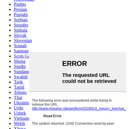
Pashto
Persian
Punjabi
Serbian
Sesotho
Sinhala
Slovak
Slovenian
Somali
Samoan
Scots Gaelic
Shona
Sindhi
Sundanese
Swahili
Tajik
Tamil
Telugu
Thai
Ukrainian
Urdu
Uzbek
Vietnamese
Welsh
Xhosa