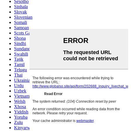
Sesotho
Sinhala
Slovak
Slovenian
Somali
Samoan
Scots Gaelic
Shona
Sindhi
Sundanese
Swahili
Tajik
Tamil
Telugu
Thai
Ukrainian
Urdu
Uzbek
Vietnamese
Welsh
Xhosa
Yiddish
Yoruba
Zulu
Kinyarwanda