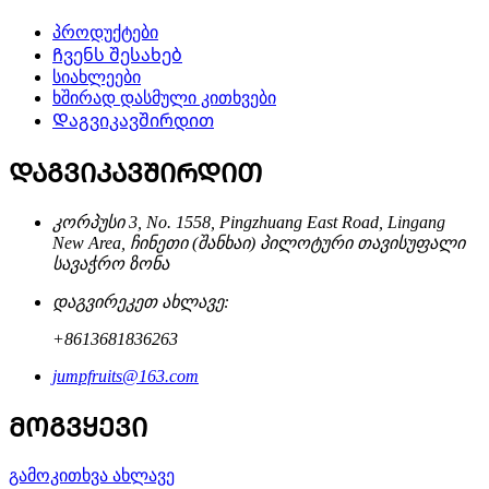
პროდუქტები
Ჩვენს შესახებ
სიახლეები
ხშირად დასმული კითხვები
Დაგვიკავშირდით
ᲓᲐᲒᲕᲘᲙᲐᲕᲨᲘᲠᲓᲘᲗ
კორპუსი 3, No. 1558, Pingzhuang East Road, Lingang
New Area, ჩინეთი (შანხაი) პილოტური თავისუფალი
სავაჭრო ზონა
დაგვირეკეთ ახლავე:
+8613681836263
jumpfruits@163.com
ᲛᲝᲒᲕᲧᲔᲕᲘ
გამოკითხვა ახლავე