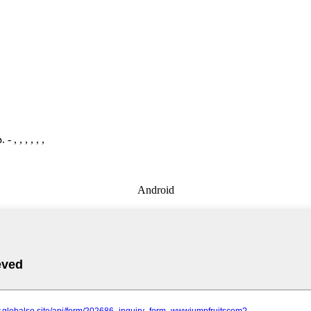
.
- , , , , , ,
Android