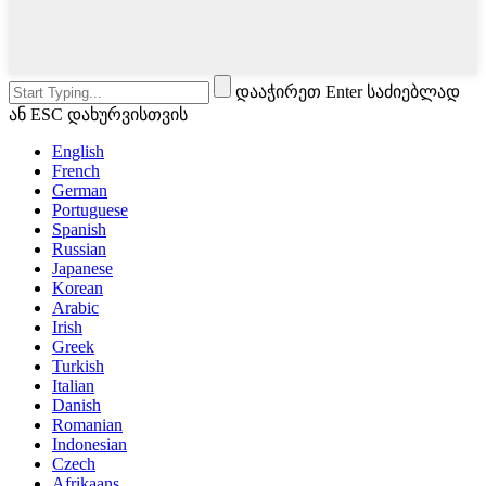
დააჭირეთ Enter საძიებლად
ან ESC დახურვისთვის
English
French
German
Portuguese
Spanish
Russian
Japanese
Korean
Arabic
Irish
Greek
Turkish
Italian
Danish
Romanian
Indonesian
Czech
Afrikaans