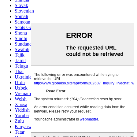
Slovak
Slovenian
Somali
Samoan
Scots Gaelic
Shona
Sindhi
Sundanese
Swahili
Tajik
Tamil
Telugu
Thai
Ukrainian
Urdu
Uzbek
Vietnamese
Welsh
Xhosa
Yiddish
Yoruba
Zulu
Kinyarwanda
Tatar