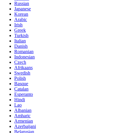
Russian
Japanese
Korean
Arabic
Irish
Greek
Turkish
Italian
Danish
Romanian
Indonesian
Czech
Afrikaans
Swedish
Polish
Basque
Catalan
Esperanto
Hindi
Lao
Albanian
Amharic
Armenian
Azerbaijani
Belarusian