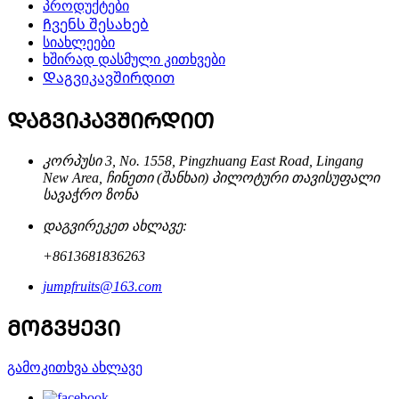
პროდუქტები
Ჩვენს შესახებ
სიახლეები
ხშირად დასმული კითხვები
Დაგვიკავშირდით
ᲓᲐᲒᲕᲘᲙᲐᲕᲨᲘᲠᲓᲘᲗ
კორპუსი 3, No. 1558, Pingzhuang East Road, Lingang
New Area, ჩინეთი (შანხაი) პილოტური თავისუფალი
სავაჭრო ზონა
დაგვირეკეთ ახლავე:
+8613681836263
jumpfruits@163.com
ᲛᲝᲒᲕᲧᲔᲕᲘ
გამოკითხვა ახლავე