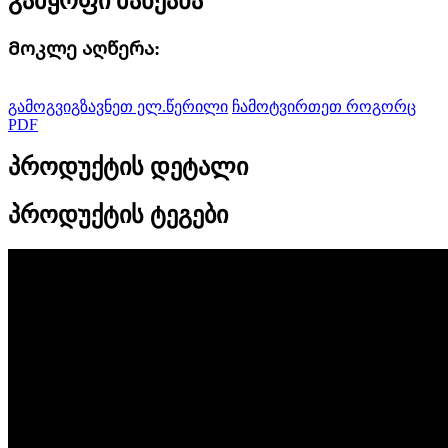
გამყოფი მანქანა
Მოკლე აღწერა:
გამოგვიგზავნეთ ელ.წერილი
ჩამოტვირთეთ როგორც
PDF
პროდუქტის დეტალი
პროდუქტის ტეგები