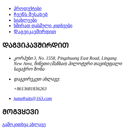
პროდუქტები
Ჩვენს შესახებ
სიახლეები
ხშირად დასმული კითხვები
Დაგვიკავშირდით
ᲓᲐᲒᲕᲘᲙᲐᲕᲨᲘᲠᲓᲘᲗ
კორპუსი 3, No. 1558, Pingzhuang East Road, Lingang
New Area, ჩინეთი (შანხაი) პილოტური თავისუფალი
სავაჭრო ზონა
დაგვირეკეთ ახლავე:
+8613681836263
jumpfruits@163.com
ᲛᲝᲒᲕᲧᲔᲕᲘ
გამოკითხვა ახლავე